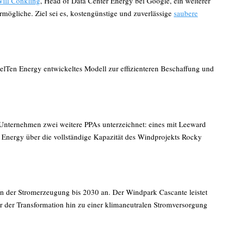
ill Conkling
, Head of Data Center Energy bei Google, ein weiterer
rmögliche. Ziel sei es, kostengünstige und zuverlässige
saubere
lTen Energy entwickeltes Modell zur effizienteren Beschaffung und
 Unternehmen zwei weitere PPAs unterzeichnet: eines mit Leeward
Energy über die vollständige Kapazität des Windprojekts Rocky
n der Stromerzeugung bis 2030 an. Der Windpark Cascante leistet
ler der Transformation hin zu einer klimaneutralen Stromversorgung