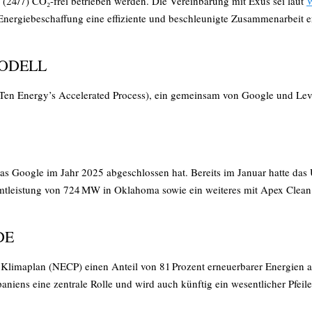
r (24/7) CO₂-frei betrieben werden. Die Vereinbarung mit Exus sei laut
W
Energie­beschaffung eine effiziente und beschleunigte Zusammenarbeit e
ODELL
en Energy’s Accelerated Process), ein gemeinsam von Google und Leve
as Google im Jahr 2025 abgeschlossen hat. Bereits im Januar hatte das
mtleistung von 724 MW in Oklahoma sowie ein weiteres mit Apex Clean 
DE
 Klimaplan (NECP) einen Anteil von 81 Prozent erneuerbarer Energien a
aniens eine zentrale Rolle und wird auch künftig ein wesentlicher Pfei