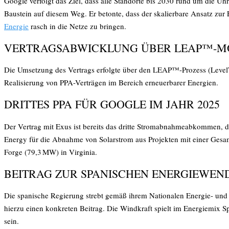
Google verfolgt das Ziel, dass alle Standorte bis 2030 rund um die Uh
Baustein auf diesem Weg. Er betonte, dass der skalierbare Ansatz zur 
Energie
rasch in die Netze zu bringen.
VERTRAGSABWICKLUNG ÜBER LEAP™-M
Die Umsetzung des Vertrags erfolgte über den LEAP™-Prozess (LevelT
Realisierung von PPA-Verträgen im Bereich erneuerbarer Energien.
DRITTES PPA FÜR GOOGLE IM JAHR 2025
Der Vertrag mit Exus ist bereits das dritte Stromabnahmeabkommen, d
Energy für die Abnahme von Solarstrom aus Projekten mit einer Gesa
Forge (79,3 MW) in Virginia.
BEITRAG ZUR SPANISCHEN ENERGIEWEN
Die spanische Regierung strebt gemäß ihrem Nationalen Energie- und
hierzu einen konkreten Beitrag. Die Windkraft spielt im Energiemix Sp
sein.