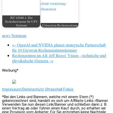
IEC 62040-1: Die
Sicherheitsnorm für USV-
Systeme
Colocation Rechenzentrum
news
Notstrom
← OpenAI und NVIDIA planen strategische Partnerschaft
für 10 Gigawatt Rechenzentrumsleistung
Rechenzentren im All: Jeff Bezos’ Vision – technische und
physikalische Grenzen →
Werbung*
Impressum/Datenschutz
Ultraschall Fokus
*Bei den Links und Bannern, welche mit einem Stern (*)
gekennzeichnet sind, handelt es sich um Affiliate-Links-/Banner.
Verwenden Sie nun diesen Link/Banner und schließen dann z. B.
einen Vertrag ab oder führen einen Kauf durch, so erhalten wir
eine Provision vom Anbieter. Für Sie entstehen keine Nachteile