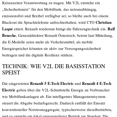
Krisenzeiten Verantwortung zu tragen. Mit V2L entstehe ein
„Sicherheitsnetz“ für den Mobilfunk, das netzunabhängig,
emissionsfrei und flexibel verfügbar sei; so bleibe auch bei einem
Christian
Blackout die Sprachtelefonie aufrechterhalten, wird CTO
Laqué
Ralf
zitiert. Renault wiederum bringt die Fahrzeugtechnik ein.
Benecke
, Generaldirektor Renault Österreich, betont laut Mitteilung,
die E-Modelle seien mehr als Verkehrsmittel; als mobile
Energiespeicher könnten sie aktiv zur Versorgungssicherheit
beitragen und die digitale Resilienz stärken.
TECHNIK: WIE V2L DIE BASISSTATION
SPEIST
Renault 5 E-Tech Electric
Renault 4 E-Tech
Die eingesetzten
und
Electric
geben über die V2L-Schnittstelle Energie an Verbraucher
wie Mobilfunkanlagen ab. Ein intelligentes Managementsystem
steuert die Abgabe bedarfsgerecht. Dadurch entfällt der Einsatz
konventioneller Notstromaggregate, typischerweise dieselbetrieben,
und es entsteht ein lokal emissionsfreier Betrieb am Standort. Die