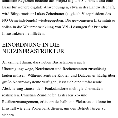
ländliche Regionen bedeute das Projekt digitale Sicherheit und eine
Basis für weitere digitale Anwendungen, etwa in der Landwirtschaft,
wird Bürgermeister Lukas Zehetbauer (zugleich Vizepräsident des
NÖ Gemeindebunds) wiedergegeben. Die gewonnenen Erkenntnisse
sollen in die Weiterentwicklung von V2L-Lösungen für kritische
Infrastrukturen einfließen.
EINORDNUNG IN DIE
NETZINFRASTRUKTUR
A1 erinnert daran, dass neben Basisstationen auch
Übertragungswege, Netzknoten und Rechenzentren zuverlässig
laufen müssen. Während zentrale Knoten und Datacenter häufig über
große Notstromsysteme verfügen, lässt sich eine umfassende
Absicherung „tausender“ Funkstandorte nicht gleichermaßen
realisieren. Christian Zeindlhofer, Leiter Risiko- und
Resilienzmanagement, erläutert deshalb, ein Elektroauto könne im
Ernstfall wie eine Powerbank dienen, um den Betrieb länger zu
sichern.