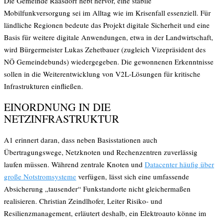
Die Gemeinde Raasdorf hebt hervor, eine stabile
Mobilfunkversorgung sei im Alltag wie im Krisenfall essenziell. Für
ländliche Regionen bedeute das Projekt digitale Sicherheit und eine
Basis für weitere digitale Anwendungen, etwa in der Landwirtschaft,
wird Bürgermeister Lukas Zehetbauer (zugleich Vizepräsident des
NÖ Gemeindebunds) wiedergegeben. Die gewonnenen Erkenntnisse
sollen in die Weiterentwicklung von V2L-Lösungen für kritische
Infrastrukturen einfließen.
EINORDNUNG IN DIE
NETZINFRASTRUKTUR
A1 erinnert daran, dass neben Basisstationen auch
Übertragungswege, Netzknoten und Rechenzentren zuverlässig
laufen müssen. Während zentrale Knoten und
Datacenter häufig über
große Notstromsysteme
verfügen, lässt sich eine umfassende
Absicherung „tausender“ Funkstandorte nicht gleichermaßen
realisieren. Christian Zeindlhofer, Leiter Risiko- und
Resilienzmanagement, erläutert deshalb, ein Elektroauto könne im